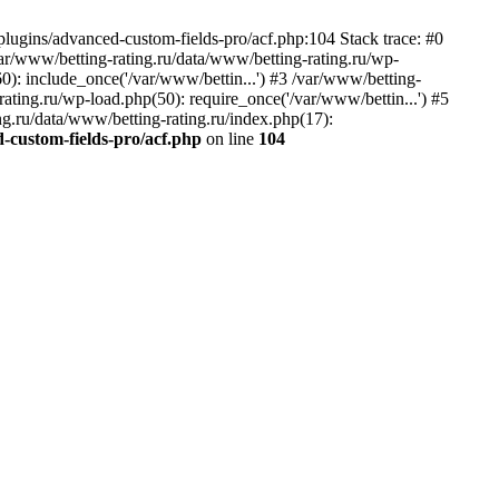
/plugins/advanced-custom-fields-pro/acf.php:104 Stack trace: #0
var/www/betting-rating.ru/data/www/betting-rating.ru/wp-
0): include_once('/var/www/bettin...') #3 /var/www/betting-
rating.ru/wp-load.php(50): require_once('/var/www/bettin...') #5
ng.ru/data/www/betting-rating.ru/index.php(17):
-custom-fields-pro/acf.php
on line
104